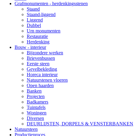
Grafmonumenten - herdenkingsstenen
Staand
Staand-liggend
Liggend
Dubbel
Urn monumenten
Restauratie
Herdenking
Bouw - interieur
Bijzondere werken
Brievenbussen
Eerste steen
Gevelbekleding
Horeca interieur
Natuurstenen vloeren
Open haarden
Banken
Projecten
Badkamers
Tuintafels
Woningen
Diversen
DEURLIJSTEN, DORPELS & VENSTERBANKEN
Natuursteen
Productieproces